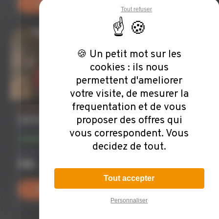
Découvrir →
Découvrir →
Tout refuser
🍪 Un petit mot sur les
cookies : ils nous
permettent d'ameliorer
votre visite, de mesurer la
frequentation et de vous
DIVERTISSEMENTS
proposer des offres qui
Lancer de Hache
2 joueurs min · 16 ans+
vous correspondent. Vous
Disponible chez vous
decidez de tout.
À partir de
15€
/pers.
Tout accepter
Découvrir →
Personnaliser