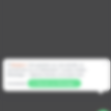
×
👋
Bonjour !
Une question sur une activité, un
anniversaire ou un événement ? Le plus simple :
WhatsApp — réponse directe, et on peut vous
recontacter.
Discuter sur WhatsApp →