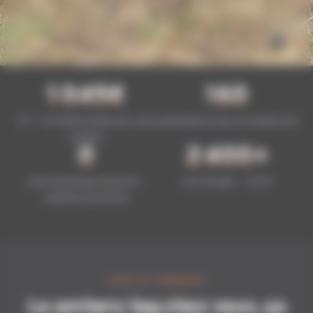
1 045
€
160
HT — le forfait à partir de, tout
participants max en rotation 2h
compris
0
2 400
+
prise électrique à prévoir :
avis Google — 4,7/5
matériel autonome
SUR LE TERRAIN
Le archery tag chez vous, ça