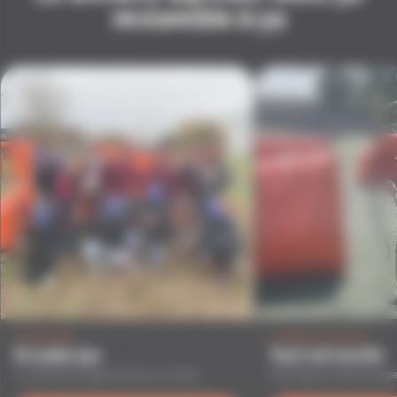
ressemble à ça
L'ACTION
L'INSTALLATION
En plein jeu
Tout est monté
Le matériel déployé chez un client
Montage et démontage 