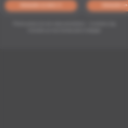
Demander un devis →
Demander un
Photos prises lors de vraies prestations — le archery tag
s'installe sur tout terrain plat et dégagé
LA TOURNÉE TEAM SQUARE OUTSIDE
On charge le fourgon, vous
gardez le fun
Matériel 100 %
Montage &
Animateurs Team